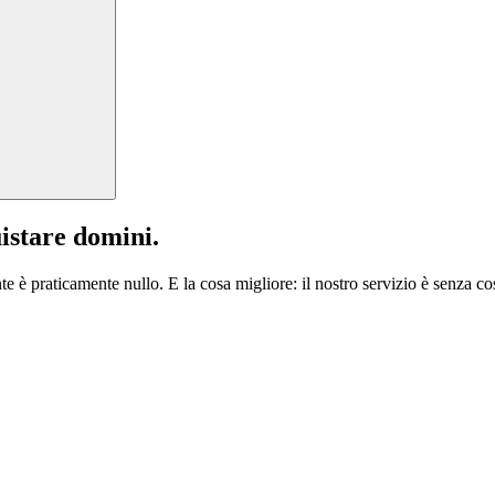
istare domini.
te è praticamente nullo. E la cosa migliore: il nostro servizio è senza cos