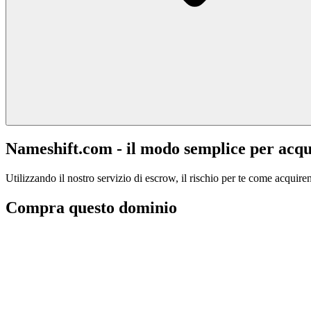
Nameshift.com - il modo semplice per acqu
Utilizzando il nostro servizio di escrow, il rischio per te come acquiren
Compra questo dominio