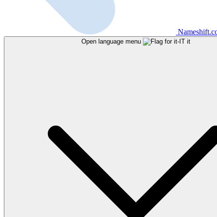
Nameshift.
Open language menu
it