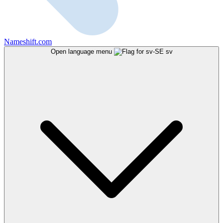
Nameshift.com
Open language menu
sv