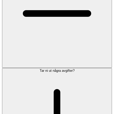
Tar ni ut några avgifter?