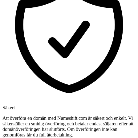
Säkert
Att överföra en domän med Nameshift.com är säkert och enkelt. Vi
säkerställer en smidig överföring och betalar endast säljaren efter att
domänöverföringen har slutförts. Om överföringen inte kan
genomföras får du full återbetalning.